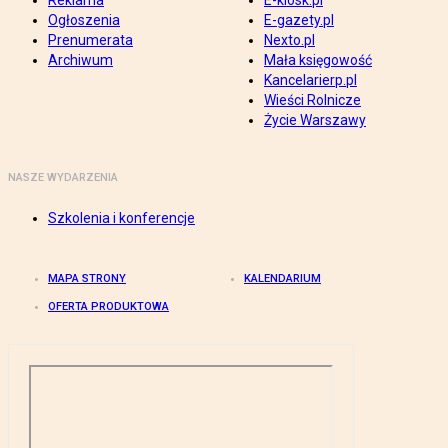
Reklama
E-kiosk.pl
Ogłoszenia
E-gazety.pl
Prenumerata
Nexto.pl
Archiwum
Mała księgowość
Kancelarierp.pl
Wieści Rolnicze
Życie Warszawy
NASZE WYDARZENIA
Szkolenia i konferencje
MAPA STRONY
KALENDARIUM
OFERTA PRODUKTOWA