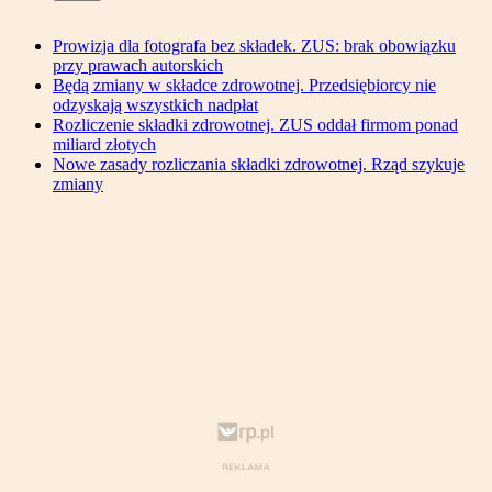
Prowizja dla fotografa bez składek. ZUS: brak obowiązku
przy prawach autorskich
Będą zmiany w składce zdrowotnej. Przedsiębiorcy nie
odzyskają wszystkich nadpłat
Rozliczenie składki zdrowotnej. ZUS oddał firmom ponad
miliard złotych
Nowe zasady rozliczania składki zdrowotnej. Rząd szykuje
zmiany