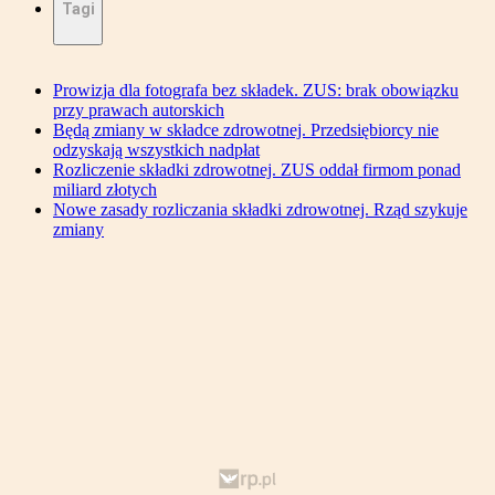
Tagi
Prowizja dla fotografa bez składek. ZUS: brak obowiązku
przy prawach autorskich
Będą zmiany w składce zdrowotnej. Przedsiębiorcy nie
odzyskają wszystkich nadpłat
Rozliczenie składki zdrowotnej. ZUS oddał firmom ponad
miliard złotych
Nowe zasady rozliczania składki zdrowotnej. Rząd szykuje
zmiany