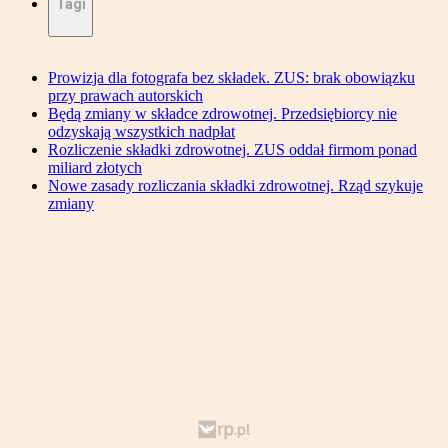
Tagi
Prowizja dla fotografa bez składek. ZUS: brak obowiązku
przy prawach autorskich
Będą zmiany w składce zdrowotnej. Przedsiębiorcy nie
odzyskają wszystkich nadpłat
Rozliczenie składki zdrowotnej. ZUS oddał firmom ponad
miliard złotych
Nowe zasady rozliczania składki zdrowotnej. Rząd szykuje
zmiany