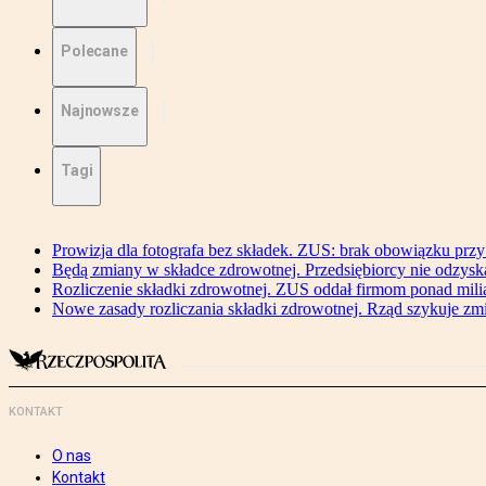
Polecane
Najnowsze
Tagi
Prowizja dla fotografa bez składek. ZUS: brak obowiązku przy
Będą zmiany w składce zdrowotnej. Przedsiębiorcy nie odzyska
Rozliczenie składki zdrowotnej. ZUS oddał firmom ponad mili
Nowe zasady rozliczania składki zdrowotnej. Rząd szykuje zm
KONTAKT
O nas
Kontakt