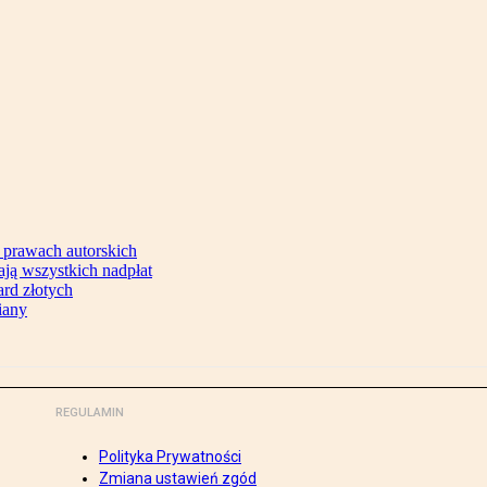
 prawach autorskich
ją wszystkich nadpłat
ard złotych
iany
REGULAMIN
Polityka Prywatności
Zmiana ustawień zgód