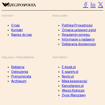
KONTAKT
REGULAMIN
O nas
Polityka Prywatności
Kontakt
Zmiana ustawień zgód
Napisz do nas
Regulamin serwisu
Informacje o nadawcy
Deklaracja dostępności
REKLAMA I PRENUMERATA
PARTNERZY
Reklama
E-kiosk.pl
Ogłoszenia
E-gazety.pl
Prenumerata
Nexto.pl
Archiwum
Mała księgowość
Kancelarierp.pl
Wieści Rolnicze
Życie Warszawy