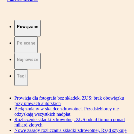
Powiązane
Polecane
Najnowsze
Tagi
Prowizja dla fotografa bez składek. ZUS: brak obowiązku
przy prawach autorskich
Będą zmiany w składce zdrowotnej. Przedsiębiorcy nie
odzyskają wszystkich nadpłat
Rozliczenie składki zdrowotnej. ZUS oddał firmom ponad
miliard złotych
Nowe zasady rozliczania składki zdrowotnej. Rząd szykuje