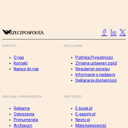
KONTAKT
REGULAMIN
O nas
Polityka Prywatności
Kontakt
Zmiana ustawień zgód
Napisz do nas
Regulamin serwisu
Informacje o nadawcy
Deklaracja dostępności
REKLAMA I PRENUMERATA
PARTNERZY
Reklama
E-kiosk.pl
Ogłoszenia
E-gazety.pl
Prenumerata
Nexto.pl
Archiwum
Mała księgowość