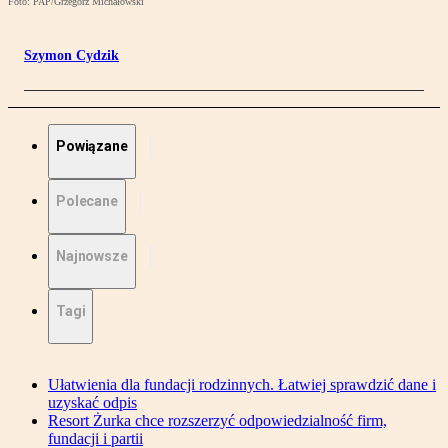
Foto: PAP/Grzegorz Michałowski
Szymon Cydzik
Powiązane
Polecane
Najnowsze
Tagi
Ułatwienia dla fundacji rodzinnych. Łatwiej sprawdzić dane i
uzyskać odpis
Resort Żurka chce rozszerzyć odpowiedzialność firm,
fundacji i partii