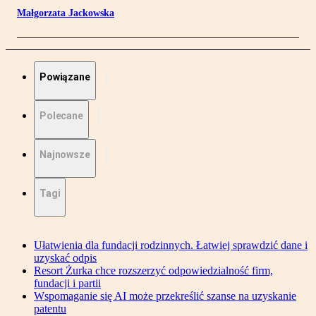
Małgorzata Jackowska
Powiązane
Polecane
Najnowsze
Tagi
Ułatwienia dla fundacji rodzinnych. Łatwiej sprawdzić dane i
uzyskać odpis
Resort Żurka chce rozszerzyć odpowiedzialność firm,
fundacji i partii
Wspomaganie się AI może przekreślić szanse na uzyskanie
patentu