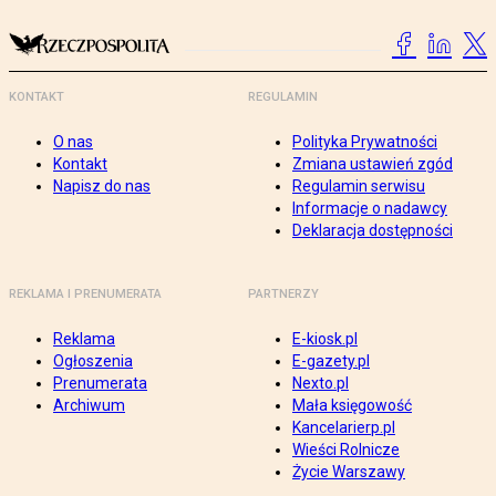
KONTAKT
REGULAMIN
O nas
Polityka Prywatności
Kontakt
Zmiana ustawień zgód
Napisz do nas
Regulamin serwisu
Informacje o nadawcy
Deklaracja dostępności
REKLAMA I PRENUMERATA
PARTNERZY
Reklama
E-kiosk.pl
Ogłoszenia
E-gazety.pl
Prenumerata
Nexto.pl
Archiwum
Mała księgowość
Kancelarierp.pl
Wieści Rolnicze
Życie Warszawy