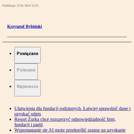
Publikacja:
13.01.2014 12:23
Krzysztof Rybiński
Powiązane
Polecane
Najnowsze
Ułatwienia dla fundacji rodzinnych. Łatwiej sprawdzić dane i
uzyskać odpis
Resort Żurka chce rozszerzyć odpowiedzialność firm,
fundacji i partii
Wspomaganie się AI może przekreślić szanse na uzyskanie