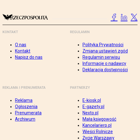
KONTAKT
REGULAMIN
O nas
Polityka Prywatności
Kontakt
Zmiana ustawień zgód
Napisz do nas
Regulamin serwisu
Informacje o nadawcy
Deklaracja dostępności
REKLAMA I PRENUMERATA
PARTNERZY
Reklama
E-kiosk.pl
Ogłoszenia
E-gazety.pl
Prenumerata
Nexto.pl
Archiwum
Mała księgowość
Kancelarierp.pl
Wieści Rolnicze
Życie Warszawy