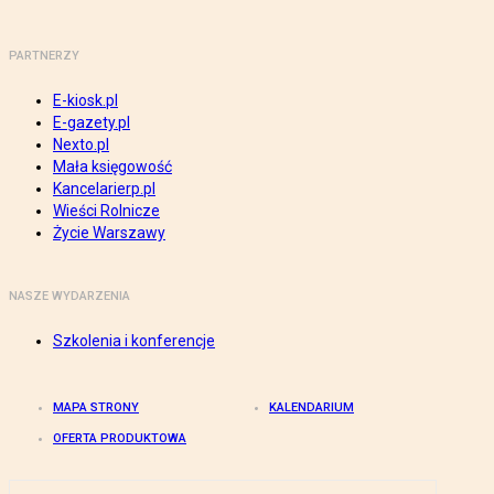
PARTNERZY
E-kiosk.pl
E-gazety.pl
Nexto.pl
Mała księgowość
Kancelarierp.pl
Wieści Rolnicze
Życie Warszawy
NASZE WYDARZENIA
Szkolenia i konferencje
MAPA STRONY
KALENDARIUM
OFERTA PRODUKTOWA