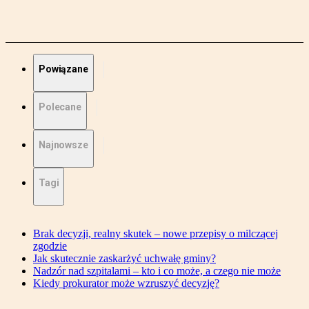
Powiązane
Polecane
Najnowsze
Tagi
Brak decyzji, realny skutek – nowe przepisy o milczącej
zgodzie
Jak skutecznie zaskarżyć uchwałę gminy?
Nadzór nad szpitalami – kto i co może, a czego nie może
Kiedy prokurator może wzruszyć decyzję?