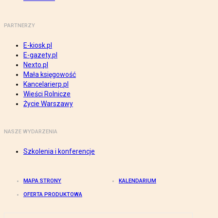
PARTNERZY
E-kiosk.pl
E-gazety.pl
Nexto.pl
Mała księgowość
Kancelarierp.pl
Wieści Rolnicze
Życie Warszawy
NASZE WYDARZENIA
Szkolenia i konferencje
MAPA STRONY
KALENDARIUM
OFERTA PRODUKTOWA