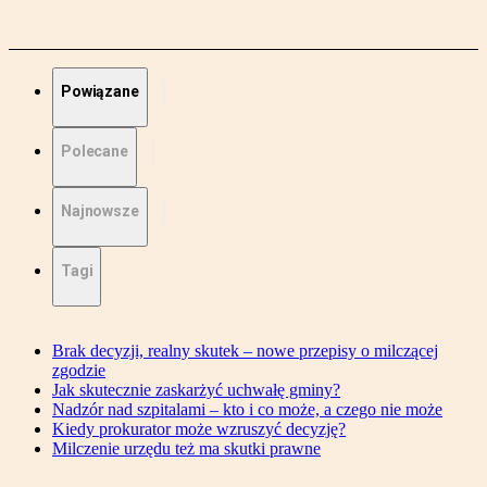
Powiązane
Polecane
Najnowsze
Tagi
Brak decyzji, realny skutek – nowe przepisy o milczącej
zgodzie
Jak skutecznie zaskarżyć uchwałę gminy?
Nadzór nad szpitalami – kto i co może, a czego nie może
Kiedy prokurator może wzruszyć decyzję?
Milczenie urzędu też ma skutki prawne