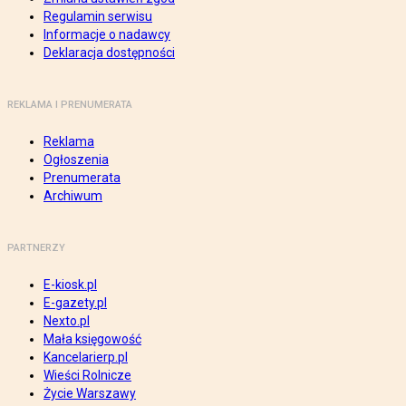
Regulamin serwisu
Informacje o nadawcy
Deklaracja dostępności
REKLAMA I PRENUMERATA
Reklama
Ogłoszenia
Prenumerata
Archiwum
PARTNERZY
E-kiosk.pl
E-gazety.pl
Nexto.pl
Mała księgowość
Kancelarierp.pl
Wieści Rolnicze
Życie Warszawy