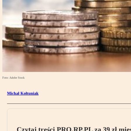
Foto: Adobe Stock
Michał Kołtuniak
Czytaj treści PRO.RP.PL za 39 zł mies