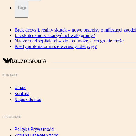
Tagi
Brak decyzji, realny skutek – nowe przepisy o milczącej zgodz
Jak skutecznie zaskarżyć uchwałę gminy?
Nadzór nad szpitalami – kto i co może, a czego nie może
Kiedy prokurator może wzruszyć decyzję?
KONTAKT
O nas
Kontakt
Napisz do nas
REGULAMIN
Polityka Prywatności
Zmiana ustawień zgód