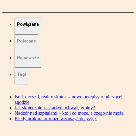
Powiązane
Polecane
Najnowsze
Tagi
Brak decyzji, realny skutek – nowe przepisy o milczącej
zgodzie
Jak skutecznie zaskarżyć uchwałę gminy?
Nadzór nad szpitalami – kto i co może, a czego nie może
Kiedy prokurator może wzruszyć decyzję?