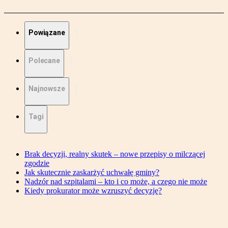
Powiązane
Polecane
Najnowsze
Tagi
Brak decyzji, realny skutek – nowe przepisy o milczącej
zgodzie
Jak skutecznie zaskarżyć uchwałę gminy?
Nadzór nad szpitalami – kto i co może, a czego nie może
Kiedy prokurator może wzruszyć decyzję?