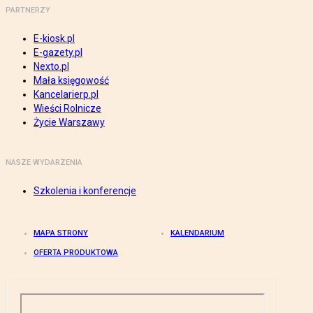
PARTNERZY
E-kiosk.pl
E-gazety.pl
Nexto.pl
Mała księgowość
Kancelarierp.pl
Wieści Rolnicze
Życie Warszawy
NASZE WYDARZENIA
Szkolenia i konferencje
MAPA STRONY
KALENDARIUM
OFERTA PRODUKTOWA