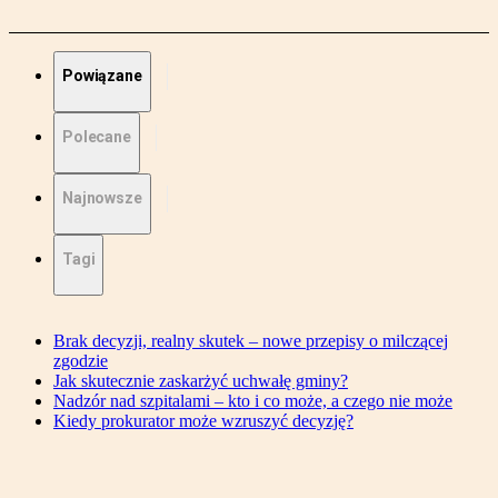
Powiązane
Polecane
Najnowsze
Tagi
Brak decyzji, realny skutek – nowe przepisy o milczącej
zgodzie
Jak skutecznie zaskarżyć uchwałę gminy?
Nadzór nad szpitalami – kto i co może, a czego nie może
Kiedy prokurator może wzruszyć decyzję?