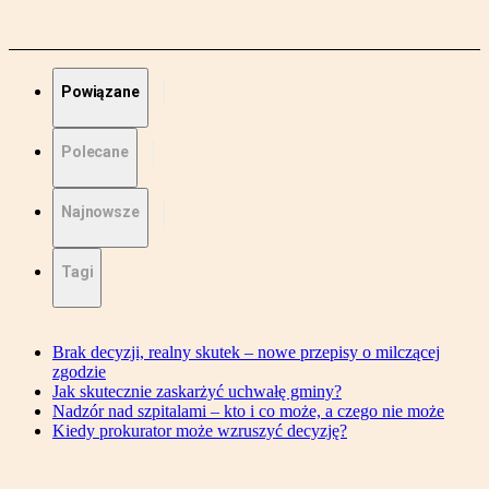
Powiązane
Polecane
Najnowsze
Tagi
Brak decyzji, realny skutek – nowe przepisy o milczącej
zgodzie
Jak skutecznie zaskarżyć uchwałę gminy?
Nadzór nad szpitalami – kto i co może, a czego nie może
Kiedy prokurator może wzruszyć decyzję?