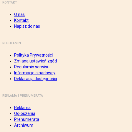
KONTAKT
O nas
Kontakt
Napisz do nas
REGULAMIN
Polityka Prywatności
Zmiana ustawień zgód
Regulamin serwisu
Informacje o nadawcy
Deklaracja dostępności
REKLAMA I PRENUMERATA
Reklama
Ogłoszenia
Prenumerata
Archiwum