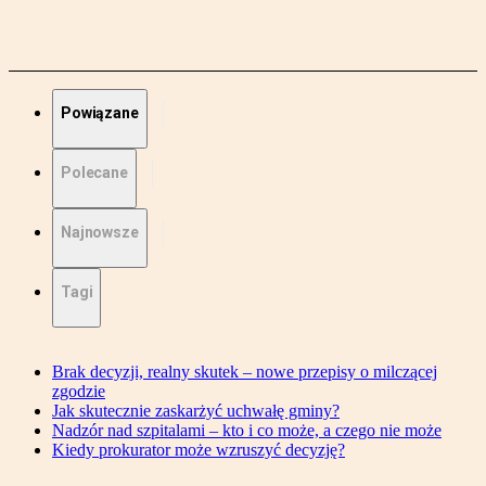
Powiązane
Polecane
Najnowsze
Tagi
Brak decyzji, realny skutek – nowe przepisy o milczącej
zgodzie
Jak skutecznie zaskarżyć uchwałę gminy?
Nadzór nad szpitalami – kto i co może, a czego nie może
Kiedy prokurator może wzruszyć decyzję?