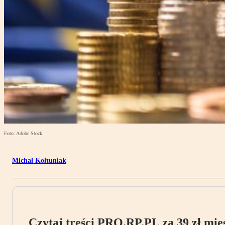
Foto: Adobe Stock
Michał Kołtuniak
Czytaj treści PRO.RP.PL za 39 zł mies