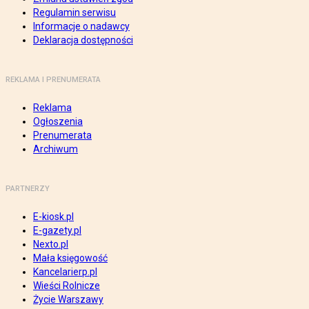
Regulamin serwisu
Informacje o nadawcy
Deklaracja dostępności
REKLAMA I PRENUMERATA
Reklama
Ogłoszenia
Prenumerata
Archiwum
PARTNERZY
E-kiosk.pl
E-gazety.pl
Nexto.pl
Mała księgowość
Kancelarierp.pl
Wieści Rolnicze
Życie Warszawy