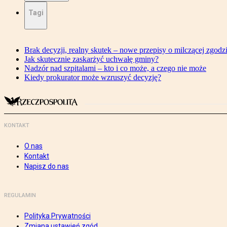
Tagi
Brak decyzji, realny skutek – nowe przepisy o milczącej zgodz
Jak skutecznie zaskarżyć uchwałę gminy?
Nadzór nad szpitalami – kto i co może, a czego nie może
Kiedy prokurator może wzruszyć decyzję?
KONTAKT
O nas
Kontakt
Napisz do nas
REGULAMIN
Polityka Prywatności
Zmiana ustawień zgód