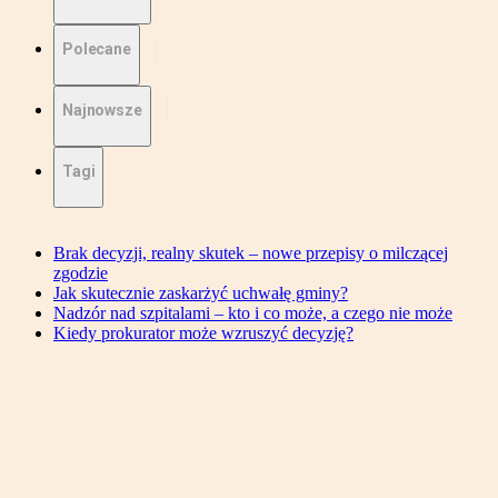
Polecane
Najnowsze
Tagi
Brak decyzji, realny skutek – nowe przepisy o milczącej
zgodzie
Jak skutecznie zaskarżyć uchwałę gminy?
Nadzór nad szpitalami – kto i co może, a czego nie może
Kiedy prokurator może wzruszyć decyzję?