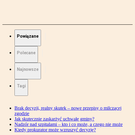
Powiązane
Polecane
Najnowsze
Tagi
Brak decyzji, realny skutek – nowe przepisy o milczącej
zgodzie
Jak skutecznie zaskarżyć uchwałę gminy?
Nadzór nad szpitalami – kto i co może, a czego nie może
Kiedy prokurator może wzruszyć decyzję?