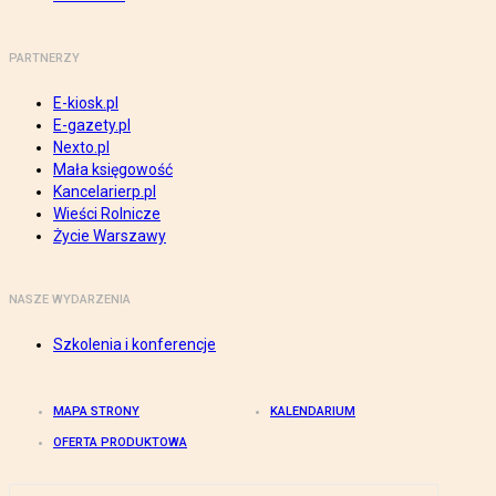
PARTNERZY
E-kiosk.pl
E-gazety.pl
Nexto.pl
Mała księgowość
Kancelarierp.pl
Wieści Rolnicze
Życie Warszawy
NASZE WYDARZENIA
Szkolenia i konferencje
MAPA STRONY
KALENDARIUM
OFERTA PRODUKTOWA