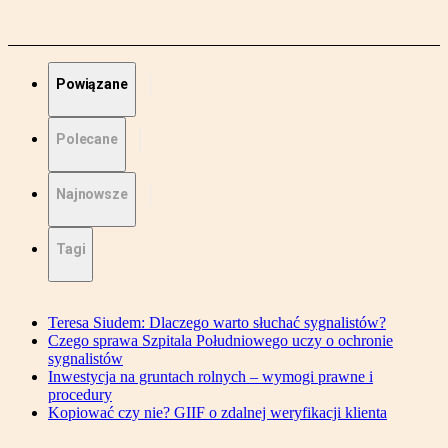
Powiązane
Polecane
Najnowsze
Tagi
Teresa Siudem: Dlaczego warto słuchać sygnalistów?
Czego sprawa Szpitala Południowego uczy o ochronie
sygnalistów
Inwestycja na gruntach rolnych – wymogi prawne i
procedury
Kopiować czy nie? GIIF o zdalnej weryfikacji klienta