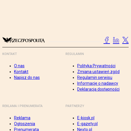
KONTAKT
REGULAMIN
O nas
Polityka Prywatności
Kontakt
Zmiana ustawień zgód
Napisz do nas
Regulamin serwisu
Informacje o nadawcy
Deklaracja dostępności
REKLAMA I PRENUMERATA
PARTNERZY
Reklama
E-kiosk.pl
Ogłoszenia
E-gazety.pl
Prenumerata
Nexto.pl