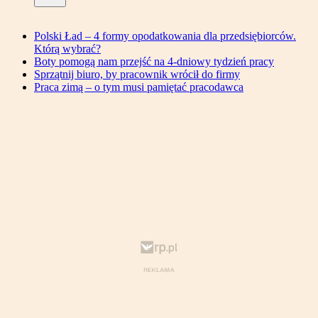
Polski Ład – 4 formy opodatkowania dla przedsiębiorców.
Którą wybrać?
Boty pomogą nam przejść na 4-dniowy tydzień pracy
Sprzątnij biuro, by pracownik wrócił do firmy
Praca zimą – o tym musi pamiętać pracodawca