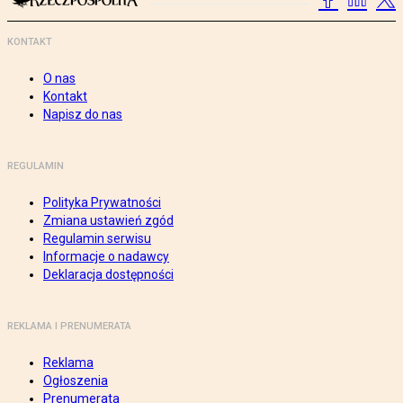
KONTAKT
O nas
Kontakt
Napisz do nas
REGULAMIN
Polityka Prywatności
Zmiana ustawień zgód
Regulamin serwisu
Informacje o nadawcy
Deklaracja dostępności
REKLAMA I PRENUMERATA
Reklama
Ogłoszenia
Prenumerata