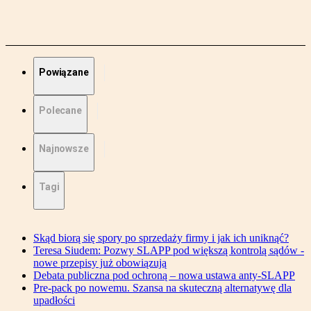
Powiązane
Polecane
Najnowsze
Tagi
Skąd biorą się spory po sprzedaży firmy i jak ich uniknąć?
Teresa Siudem: Pozwy SLAPP pod większą kontrolą sądów -
nowe przepisy już obowiązują
Debata publiczna pod ochroną – nowa ustawa anty-SLAPP
Pre-pack po nowemu. Szansa na skuteczną alternatywę dla
upadłości