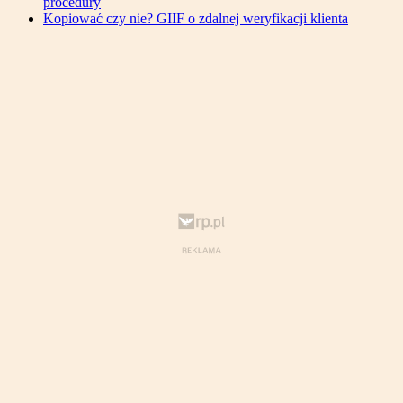
procedury
Kopiować czy nie? GIIF o zdalnej weryfikacji klienta