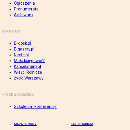
Ogłoszenia
Prenumerata
Archiwum
PARTNERZY
E-kiosk.pl
E-gazety.pl
Nexto.pl
Mała księgowość
Kancelarierp.pl
Wieści Rolnicze
Życie Warszawy
NASZE WYDARZENIA
Szkolenia i konferencje
MAPA STRONY
KALENDARIUM