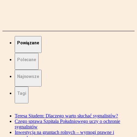
Powiązane
Polecane
Najnowsze
Tagi
Teresa Siudem: Dlaczego warto słuchać sygnalistów?
Czego sprawa Szpitala Południowego uczy o ochronie
sygnalistów
Inwestycja na gruntach rolnych – wymogi prawne i