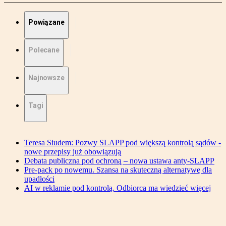
Powiązane
Polecane
Najnowsze
Tagi
Teresa Siudem: Pozwy SLAPP pod większą kontrolą sądów -
nowe przepisy już obowiązują
Debata publiczna pod ochroną – nowa ustawa anty-SLAPP
Pre-pack po nowemu. Szansa na skuteczną alternatywę dla
upadłości
AI w reklamie pod kontrolą. Odbiorca ma wiedzieć więcej