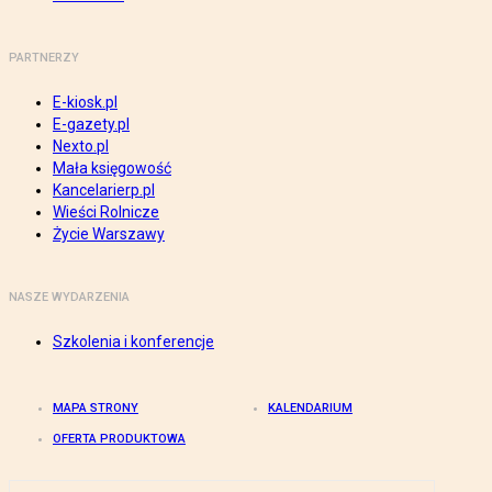
PARTNERZY
E-kiosk.pl
E-gazety.pl
Nexto.pl
Mała księgowość
Kancelarierp.pl
Wieści Rolnicze
Życie Warszawy
NASZE WYDARZENIA
Szkolenia i konferencje
MAPA STRONY
KALENDARIUM
OFERTA PRODUKTOWA