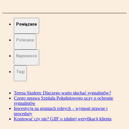
Powiązane
Polecane
Najnowsze
Tagi
Teresa Siudem: Dlaczego warto słuchać sygnalistów?
Czego sprawa Szpitala Południowego uczy o ochronie
sygnalistów
Inwestycja na gruntach rolnych – wymogi prawne i
procedury
Kopiować czy nie? GIIF o zdalnej weryfikacji klienta