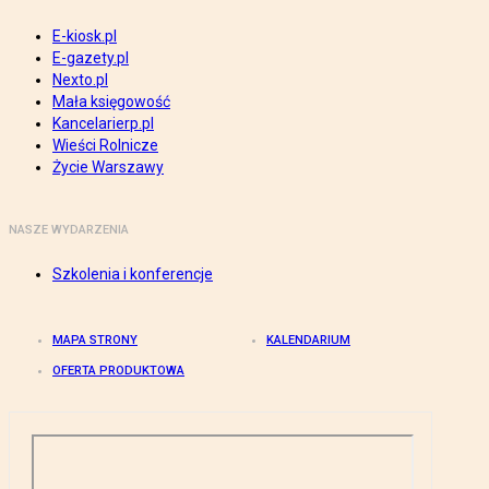
E-kiosk.pl
E-gazety.pl
Nexto.pl
Mała księgowość
Kancelarierp.pl
Wieści Rolnicze
Życie Warszawy
NASZE WYDARZENIA
Szkolenia i konferencje
MAPA STRONY
KALENDARIUM
OFERTA PRODUKTOWA