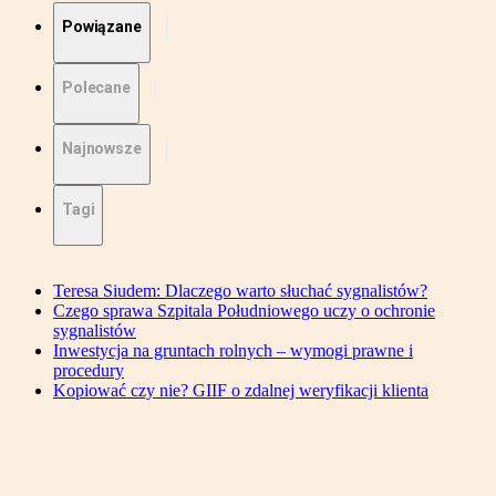
Powiązane
Polecane
Najnowsze
Tagi
Teresa Siudem: Dlaczego warto słuchać sygnalistów?
Czego sprawa Szpitala Południowego uczy o ochronie
sygnalistów
Inwestycja na gruntach rolnych – wymogi prawne i
procedury
Kopiować czy nie? GIIF o zdalnej weryfikacji klienta