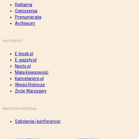
Reklama
Ogłoszenia
Prenumerata
Archiwum
PARTNERZY
E-kiosk.pl
E-gazety.pl
Nexto.pl
Mała księgowość
Kancelarierp.pl
Wieści Rolnicze
Życie Warszawy
NASZE WYDARZENIA
Szkolenia i konferencje