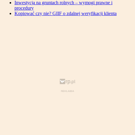
Inwestycja na gruntach rolnych – wymogi prawne i
procedury
Kopiować czy nie? GIIF o zdalnej weryfikacji klienta