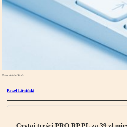
Foto: Adobe Stock
Paweł Litwiński
Czytaj treści PRO.RP.PL za 39 zł mies