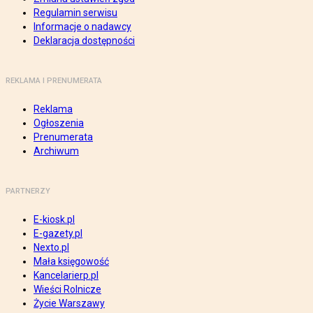
Regulamin serwisu
Informacje o nadawcy
Deklaracja dostępności
REKLAMA I PRENUMERATA
Reklama
Ogłoszenia
Prenumerata
Archiwum
PARTNERZY
E-kiosk.pl
E-gazety.pl
Nexto.pl
Mała księgowość
Kancelarierp.pl
Wieści Rolnicze
Życie Warszawy