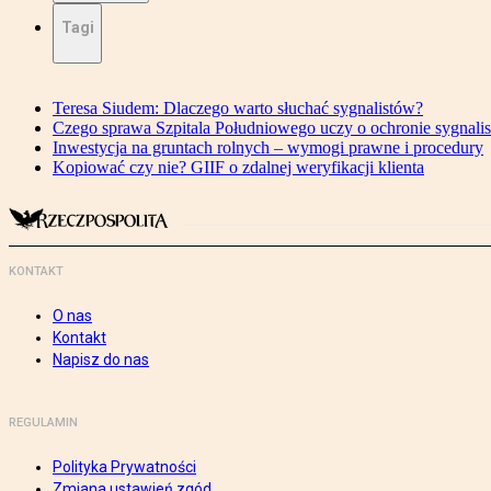
Tagi
Teresa Siudem: Dlaczego warto słuchać sygnalistów?
Czego sprawa Szpitala Południowego uczy o ochronie sygnali
Inwestycja na gruntach rolnych – wymogi prawne i procedury
Kopiować czy nie? GIIF o zdalnej weryfikacji klienta
KONTAKT
O nas
Kontakt
Napisz do nas
REGULAMIN
Polityka Prywatności
Zmiana ustawień zgód