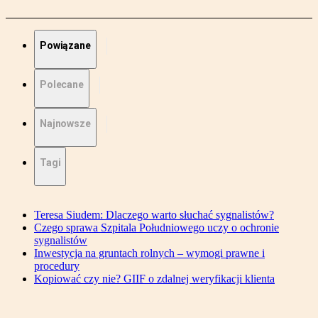
Powiązane
Polecane
Najnowsze
Tagi
Teresa Siudem: Dlaczego warto słuchać sygnalistów?
Czego sprawa Szpitala Południowego uczy o ochronie
sygnalistów
Inwestycja na gruntach rolnych – wymogi prawne i
procedury
Kopiować czy nie? GIIF o zdalnej weryfikacji klienta