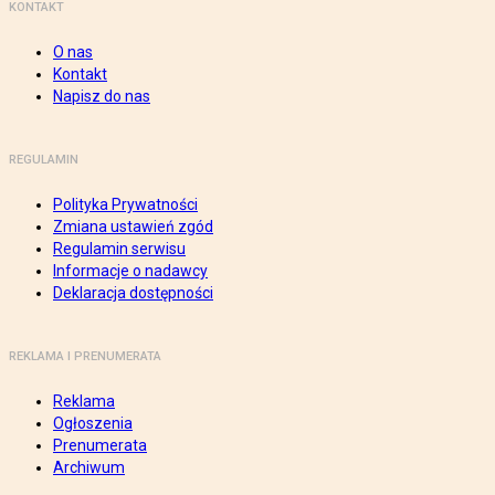
KONTAKT
O nas
Kontakt
Napisz do nas
REGULAMIN
Polityka Prywatności
Zmiana ustawień zgód
Regulamin serwisu
Informacje o nadawcy
Deklaracja dostępności
REKLAMA I PRENUMERATA
Reklama
Ogłoszenia
Prenumerata
Archiwum