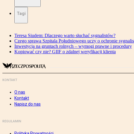
Tagi
Teresa Siudem: Dlaczego warto słuchać sygnalistów?
Czego sprawa Szpitala Południowego uczy o ochronie sygnali
Inwestycja na gruntach rolnych – wymogi prawne i procedury
Kopiować czy nie? GIIF o zdalnej weryfikacji klienta
KONTAKT
O nas
Kontakt
Napisz do nas
REGULAMIN
Polityka Prywatności