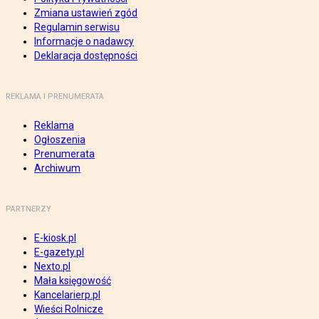
Zmiana ustawień zgód
Regulamin serwisu
Informacje o nadawcy
Deklaracja dostępności
REKLAMA I PRENUMERATA
Reklama
Ogłoszenia
Prenumerata
Archiwum
PARTNERZY
E-kiosk.pl
E-gazety.pl
Nexto.pl
Mała księgowość
Kancelarierp.pl
Wieści Rolnicze