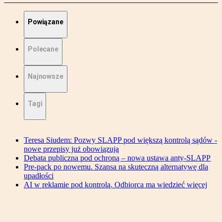
Powiązane
Polecane
Najnowsze
Tagi
Teresa Siudem: Pozwy SLAPP pod większą kontrolą sądów -
nowe przepisy już obowiązują
Debata publiczna pod ochroną – nowa ustawa anty-SLAPP
Pre-pack po nowemu. Szansa na skuteczną alternatywę dla
upadłości
AI w reklamie pod kontrolą. Odbiorca ma wiedzieć więcej