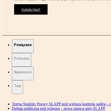
Subskrybuj!
Powiązane
Polecane
Najnowsze
Tagi
Teresa Siudem: Pozwy SLAPP pod większą kontrolą sądów - n
Debata publiczna pod ochroną – nowa ustawa anty-SLAPP