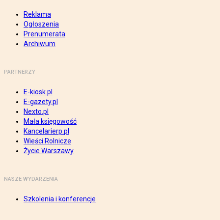
Reklama
Ogłoszenia
Prenumerata
Archiwum
PARTNERZY
E-kiosk.pl
E-gazety.pl
Nexto.pl
Mała księgowość
Kancelarierp.pl
Wieści Rolnicze
Życie Warszawy
NASZE WYDARZENIA
Szkolenia i konferencje