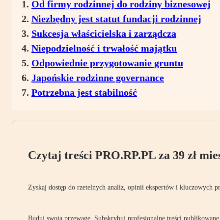
Od firmy rodzinnej do rodziny biznesowej
Niezbędny jest statut fundacji rodzinnej
Sukcesja właścicielska i zarządcza
Niepodzielność i trwałość majątku
Odpowiednie przygotowanie gruntu
Japońskie rodzinne governance
Potrzebna jest stabilność
Czytaj treści PRO.RP.PL za 39 zł mies
Zyskaj dostęp do rzetelnych analiz, opinii ekspertów i kluczowych p
Buduj swoją przewagę. Subskrybuj profesjonalne treści publikowane 