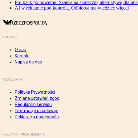
Pre-pack po nowemu. Szansa na skuteczną alternatywę dla upa
AI w reklamie pod kontrolą. Odbiorca ma wiedzieć więcej
KONTAKT
O nas
Kontakt
Napisz do nas
REGULAMIN
Polityka Prywatności
Zmiana ustawień zgód
Regulamin serwisu
Informacje o nadawcy
Deklaracja dostępności
REKLAMA I PRENUMERATA