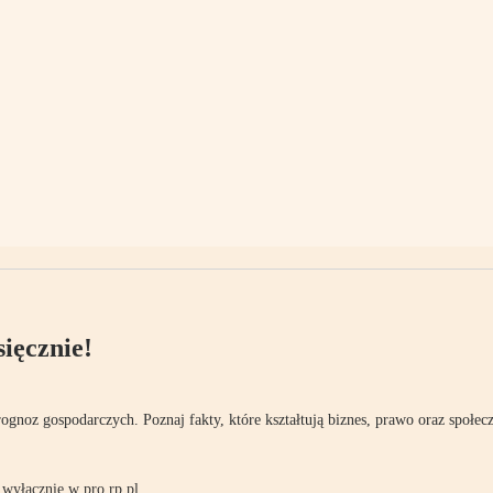
ięcznie!
rognoz gospodarczych. Poznaj fakty, które kształtują biznes, prawo oraz społec
wyłącznie w pro.rp.pl.