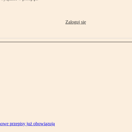
Zaloguj się
owe przepisy już obowiązują