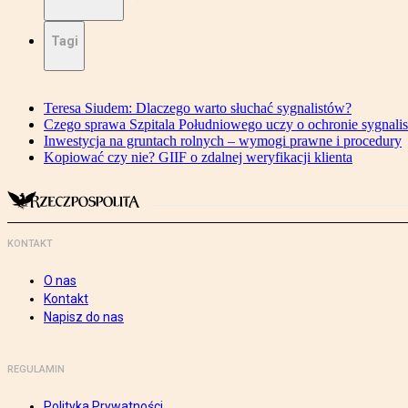
Tagi
Teresa Siudem: Dlaczego warto słuchać sygnalistów?
Czego sprawa Szpitala Południowego uczy o ochronie sygnali
Inwestycja na gruntach rolnych – wymogi prawne i procedury
Kopiować czy nie? GIIF o zdalnej weryfikacji klienta
KONTAKT
O nas
Kontakt
Napisz do nas
REGULAMIN
Polityka Prywatności