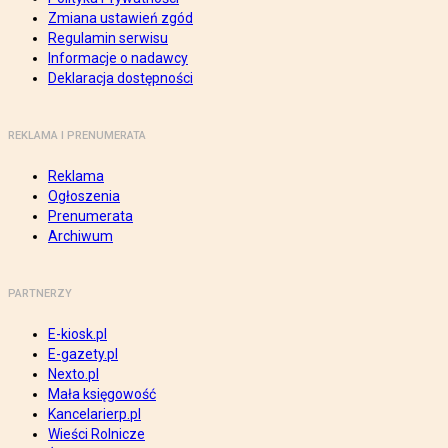
Zmiana ustawień zgód
Regulamin serwisu
Informacje o nadawcy
Deklaracja dostępności
REKLAMA I PRENUMERATA
Reklama
Ogłoszenia
Prenumerata
Archiwum
PARTNERZY
E-kiosk.pl
E-gazety.pl
Nexto.pl
Mała księgowość
Kancelarierp.pl
Wieści Rolnicze