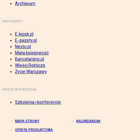
Archiwum
PARTNERZY
E-kiosk.pl
E-gazety.pl
Nexto.pl
Mała księgowość
Kancelarierp.pl
Wieści Rolnicze
Życie Warszawy
NASZE WYDARZENIA
Szkolenia i konferencje
MAPA STRONY
KALENDARIUM
OFERTA PRODUKTOWA