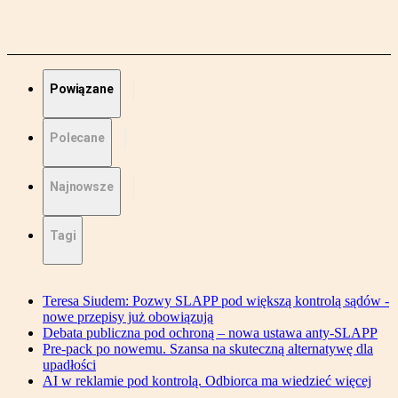
Powiązane
Polecane
Najnowsze
Tagi
Teresa Siudem: Pozwy SLAPP pod większą kontrolą sądów -
nowe przepisy już obowiązują
Debata publiczna pod ochroną – nowa ustawa anty-SLAPP
Pre-pack po nowemu. Szansa na skuteczną alternatywę dla
upadłości
AI w reklamie pod kontrolą. Odbiorca ma wiedzieć więcej