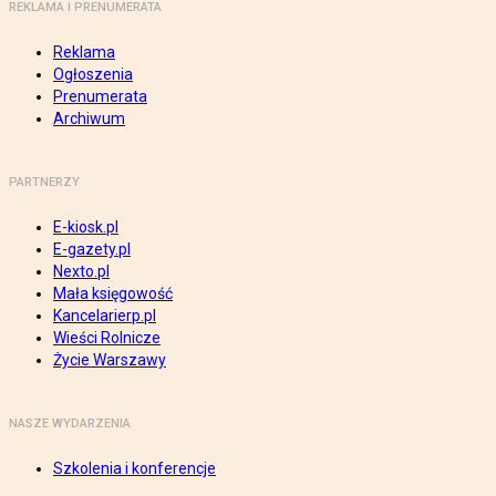
REKLAMA I PRENUMERATA
Reklama
Ogłoszenia
Prenumerata
Archiwum
PARTNERZY
E-kiosk.pl
E-gazety.pl
Nexto.pl
Mała księgowość
Kancelarierp.pl
Wieści Rolnicze
Życie Warszawy
NASZE WYDARZENIA
Szkolenia i konferencje