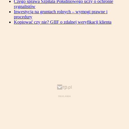
Czego sprawa Szpitala Południowego uczy o ochronie
sygnalistów
Inwestycja na gruntach rolnych – wymogi prawne i
procedury
Kopiować czy nie? GIIF o zdalnej weryfikacji klienta