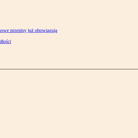
owe przepisy już obowiązują
dłości