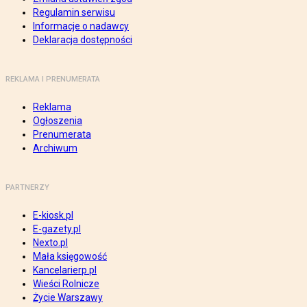
Regulamin serwisu
Informacje o nadawcy
Deklaracja dostępności
REKLAMA I PRENUMERATA
Reklama
Ogłoszenia
Prenumerata
Archiwum
PARTNERZY
E-kiosk.pl
E-gazety.pl
Nexto.pl
Mała księgowość
Kancelarierp.pl
Wieści Rolnicze
Życie Warszawy