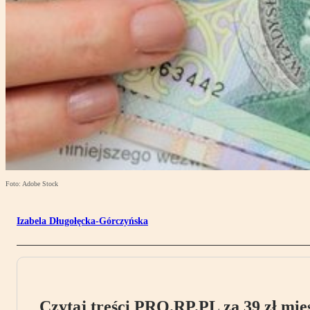
Foto: Adobe Stock
Izabela Długołęcka-Górczyńska
Czytaj treści PRO.RP.PL za 39 zł mies