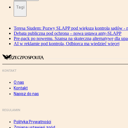
Tagi
Teresa Siudem: Pozwy SLAPP pod większą kontrolą sądów - n
Debata publiczna pod ochroną – nowa ustawa anty-SLAPP
Pre-pack po nowemu. Szansa na skuteczną alternatywę dla upa
AI w reklamie pod kontrolą. Odbiorca ma wiedzieć więcej
KONTAKT
O nas
Kontakt
Napisz do nas
REGULAMIN
Polityka Prywatności
Zmiana ustawień zgód