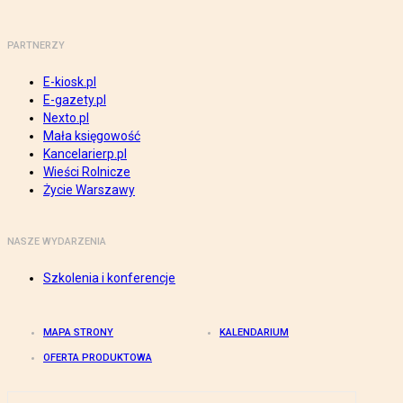
PARTNERZY
E-kiosk.pl
E-gazety.pl
Nexto.pl
Mała księgowość
Kancelarierp.pl
Wieści Rolnicze
Życie Warszawy
NASZE WYDARZENIA
Szkolenia i konferencje
MAPA STRONY
KALENDARIUM
OFERTA PRODUKTOWA