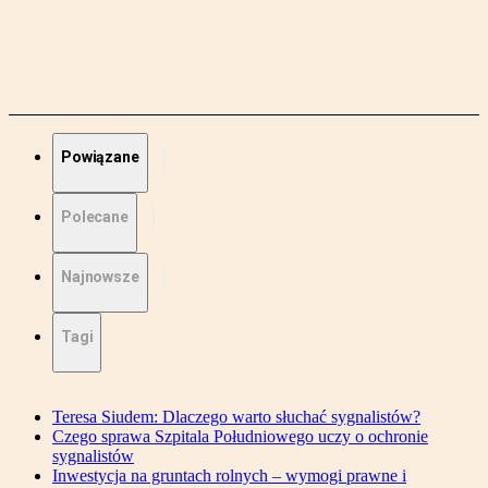
Powiązane
Polecane
Najnowsze
Tagi
Teresa Siudem: Dlaczego warto słuchać sygnalistów?
Czego sprawa Szpitala Południowego uczy o ochronie
sygnalistów
Inwestycja na gruntach rolnych – wymogi prawne i