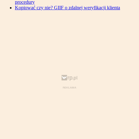
procedury
Kopiować czy nie? GIIF o zdalnej weryfikacji klienta