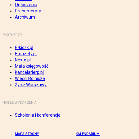
Ogłoszenia
Prenumerata
Archiwum
PARTNERZY
E-kiosk.pl
E-gazety.pl
Nexto.pl
Mała księgowość
Kancelarierp.pl
Wieści Rolnicze
Życie Warszawy
NASZE WYDARZENIA
Szkolenia i konferencje
MAPA STRONY
KALENDARIUM