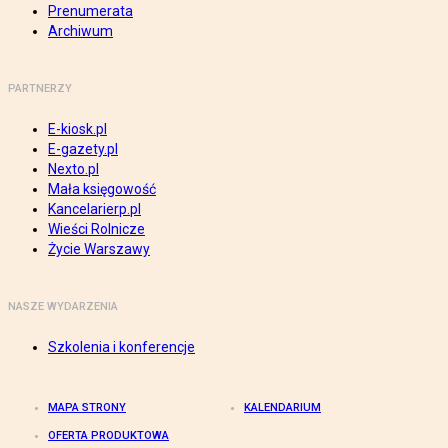
Prenumerata
Archiwum
PARTNERZY
E-kiosk.pl
E-gazety.pl
Nexto.pl
Mała księgowość
Kancelarierp.pl
Wieści Rolnicze
Życie Warszawy
NASZE WYDARZENIA
Szkolenia i konferencje
MAPA STRONY
KALENDARIUM
OFERTA PRODUKTOWA