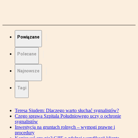
Powiązane
Polecane
Najnowsze
Tagi
Teresa Siudem: Dlaczego warto słuchać sygnalistów?
Czego sprawa Szpitala Południowego uczy o ochronie
sygnalistów
Inwestycja na gruntach rolnych – wymogi prawne i
procedury