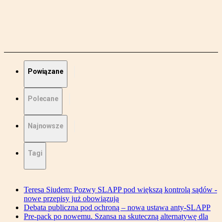
Powiązane
Polecane
Najnowsze
Tagi
Teresa Siudem: Pozwy SLAPP pod większą kontrolą sądów -
nowe przepisy już obowiązują
Debata publiczna pod ochroną – nowa ustawa anty-SLAPP
Pre-pack po nowemu. Szansa na skuteczną alternatywę dla