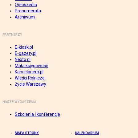
Ogłoszenia
Prenumerata
Archiwum
PARTNERZY
E-kiosk.pl
E-gazety.pl
Nexto.pl
Mała księgowość
Kancelarierp.pl
Wieści Rolnicze
Życie Warszawy
NASZE WYDARZENIA
Szkolenia i konferencje
MAPA STRONY
KALENDARIUM