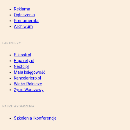
Reklama
Ogłoszenia
Prenumerata
Archiwum
PARTNERZY
E-kiosk.pl
E-gazety.pl
Nexto.pl
Mała księgowość
Kancelarierp.pl
Wieści Rolnicze
Życie Warszawy
NASZE WYDARZENIA
Szkolenia i konferencje