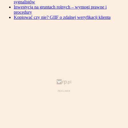
sygnalistów
Inwestycja na gruntach rolnych – wymogi prawne i
procedury
Kopiować czy nie? GIIF o zdalnej weryfikacji klienta