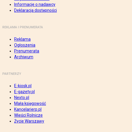
Informacje o nadawcy
Deklaracja dostępności
REKLAMA I PRENUMERATA
Reklama
Ogłoszenia
Prenumerata
Archiwum
PARTNERZY
E-kiosk.pl
E-gazety.pl
Nexto.pl
Mała księgowość
Kancelarierp.pl
Wieści Rolnicze
Życie Warszawy