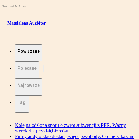
Foto: Adobe Stock
Magdalena Auzbiter
Powiązane
Polecane
Najnowsze
Tagi
Kolejna odsłona sporu o zwrot subwencji z PFR. Ważny
wyrok dla przedsiębiorców
Firmy audytorskie dostaną więcej swobody. Co nie zakazane