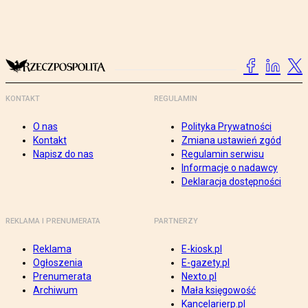
KONTAKT
REGULAMIN
O nas
Polityka Prywatności
Kontakt
Zmiana ustawień zgód
Napisz do nas
Regulamin serwisu
Informacje o nadawcy
Deklaracja dostępności
REKLAMA I PRENUMERATA
PARTNERZY
Reklama
E-kiosk.pl
Ogłoszenia
E-gazety.pl
Prenumerata
Nexto.pl
Archiwum
Mała księgowość
Kancelarierp.pl