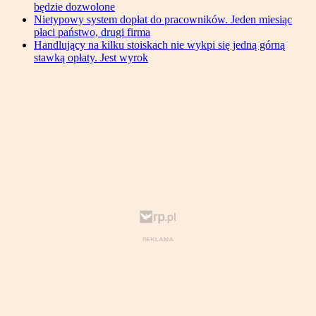
będzie dozwolone
Nietypowy system dopłat do pracowników. Jeden miesiąc
płaci państwo, drugi firma
Handlujący na kilku stoiskach nie wykpi się jedną górną
stawką opłaty. Jest wyrok