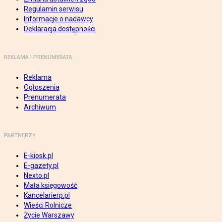
Regulamin serwisu
Informacje o nadawcy
Deklaracja dostępności
REKLAMA I PRENUMERATA
Reklama
Ogłoszenia
Prenumerata
Archiwum
PARTNERZY
E-kiosk.pl
E-gazety.pl
Nexto.pl
Mała księgowość
Kancelarierp.pl
Wieści Rolnicze
Życie Warszawy