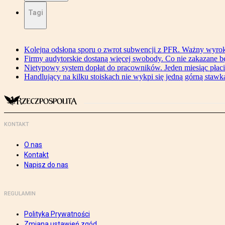
Tagi
Kolejna odsłona sporu o zwrot subwencji z PFR. Ważny wyrok
Firmy audytorskie dostaną więcej swobody. Co nie zakazane 
Nietypowy system dopłat do pracowników. Jeden miesiąc płaci
Handlujący na kilku stoiskach nie wykpi się jedną górną stawką
KONTAKT
O nas
Kontakt
Napisz do nas
REGULAMIN
Polityka Prywatności
Zmiana ustawień zgód