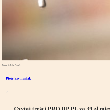
Foto: Adobe Stock
Piotr Szymaniak
Czytaj treści PRO.RP.PL za 39 zł mies