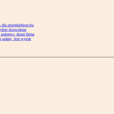
 dla przedsiębiorców
będzie dozwolone
 państwo, drugi firma
 opłaty. Jest wyrok