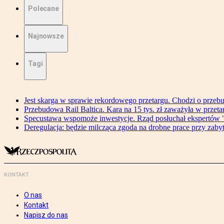
Polecane
Najnowsze
Tagi
Jest skarga w sprawie rekordowego przetargu. Chodzi o przeb
Przebudowa Rail Baltica. Kara na 15 tys. zł zaważyła w przeta
Specustawa wspomoże inwestycje. Rząd posłuchał ekspertów "
Deregulacja: będzie milcząca zgoda na drobne prace przy zaby
KONTAKT
O nas
Kontakt
Napisz do nas