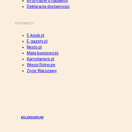
Informacje o nadawcy
Deklaracja dostępności
PARTNERZY
E-kiosk.pl
E-gazety.pl
Nexto.pl
Mała księgowość
Kancelarierp.pl
Wieści Rolnicze
Życie Warszawy
KALENDARIUM