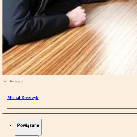
Foto: firma.rp.pl
Michał Duszczyk
Powiązane