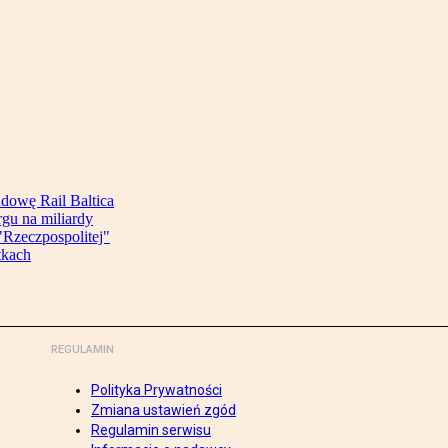
udowę Rail Baltica
rgu na miliardy
Rzeczpospolitej"
tkach
REGULAMIN
Polityka Prywatności
Zmiana ustawień zgód
Regulamin serwisu