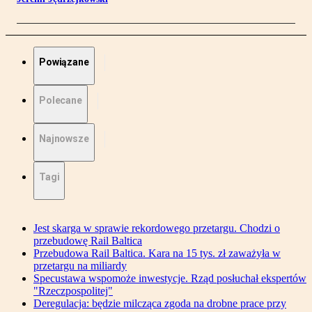
Powiązane
Polecane
Najnowsze
Tagi
Jest skarga w sprawie rekordowego przetargu. Chodzi o
przebudowę Rail Baltica
Przebudowa Rail Baltica. Kara na 15 tys. zł zaważyła w
przetargu na miliardy
Specustawa wspomoże inwestycje. Rząd posłuchał ekspertów
"Rzeczpospolitej"
Deregulacja: będzie milcząca zgoda na drobne prace przy