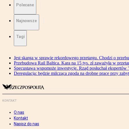
Polecane
Najnowsze
Tagi
Jest skarga w sprawie rekordowego przetargu. Chodzi o przeb
Przebudowa Rail Baltica. Kara na 15 tys. zł zaważyła w przeta
Specustawa wspomoże inwestycje. Rząd posłuchał ekspertów "
Deregulacja: będzie milcząca zgoda na drobne prace przy zaby
KONTAKT
O nas
Kontakt
Napisz do nas