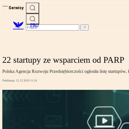
Serwisy
PRO
22 startupy ze wsparciem od PARP
Polska Agencja Rozwoju Przedsiębiorczości ogłosiła listę startupó
Publikacja:
12.12.2019 11:16