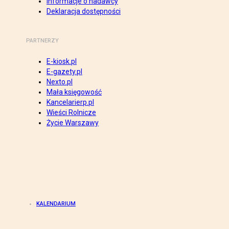
Informacje o nadawcy
Deklaracja dostępności
PARTNERZY
E-kiosk.pl
E-gazety.pl
Nexto.pl
Mała księgowość
Kancelarierp.pl
Wieści Rolnicze
Życie Warszawy
KALENDARIUM