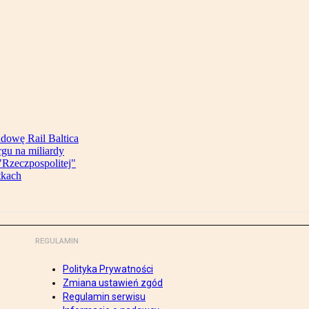
udowę Rail Baltica
rgu na miliardy
Rzeczpospolitej"
tkach
REGULAMIN
Polityka Prywatności
Zmiana ustawień zgód
Regulamin serwisu