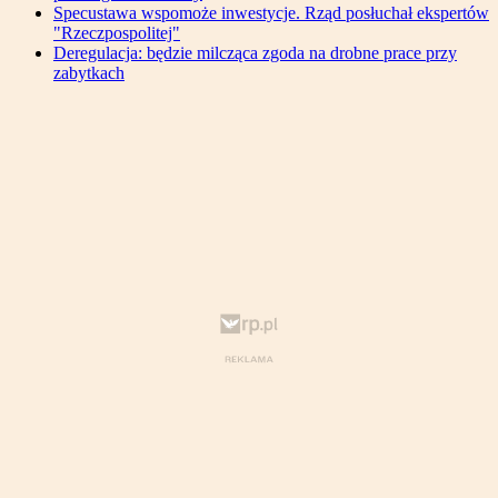
Specustawa wspomoże inwestycje. Rząd posłuchał ekspertów
"Rzeczpospolitej"
Deregulacja: będzie milcząca zgoda na drobne prace przy
zabytkach