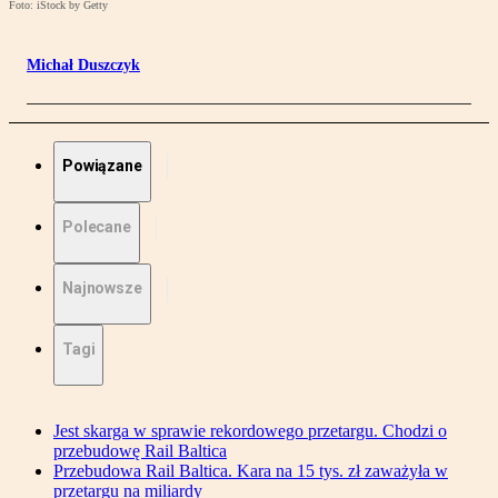
Foto: iStock by Getty
Michał Duszczyk
Powiązane
Polecane
Najnowsze
Tagi
Jest skarga w sprawie rekordowego przetargu. Chodzi o
przebudowę Rail Baltica
Przebudowa Rail Baltica. Kara na 15 tys. zł zaważyła w
przetargu na miliardy