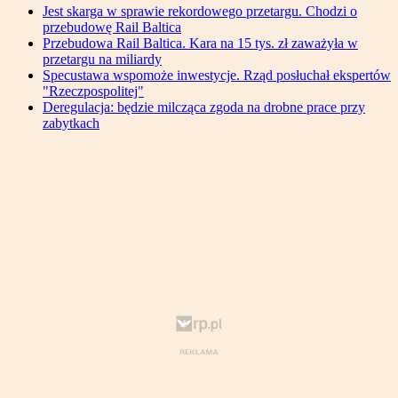
Jest skarga w sprawie rekordowego przetargu. Chodzi o
przebudowę Rail Baltica
Przebudowa Rail Baltica. Kara na 15 tys. zł zaważyła w
przetargu na miliardy
Specustawa wspomoże inwestycje. Rząd posłuchał ekspertów
"Rzeczpospolitej"
Deregulacja: będzie milcząca zgoda na drobne prace przy
zabytkach