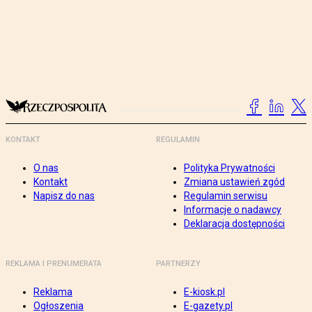
KONTAKT
REGULAMIN
O nas
Polityka Prywatności
Kontakt
Zmiana ustawień zgód
Napisz do nas
Regulamin serwisu
Informacje o nadawcy
Deklaracja dostępności
REKLAMA I PRENUMERATA
PARTNERZY
Reklama
E-kiosk.pl
Ogłoszenia
E-gazety.pl