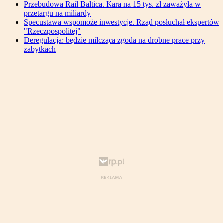
Przebudowa Rail Baltica. Kara na 15 tys. zł zaważyła w
przetargu na miliardy
Specustawa wspomoże inwestycje. Rząd posłuchał ekspertów
"Rzeczpospolitej"
Deregulacja: będzie milcząca zgoda na drobne prace przy
zabytkach