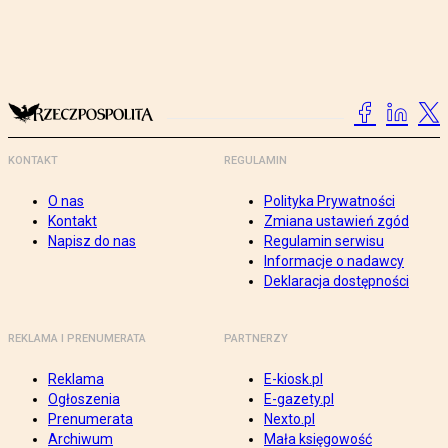
KONTAKT
REGULAMIN
O nas
Polityka Prywatności
Kontakt
Zmiana ustawień zgód
Napisz do nas
Regulamin serwisu
Informacje o nadawcy
Deklaracja dostępności
REKLAMA I PRENUMERATA
PARTNERZY
Reklama
E-kiosk.pl
Ogłoszenia
E-gazety.pl
Prenumerata
Nexto.pl
Archiwum
Mała księgowość